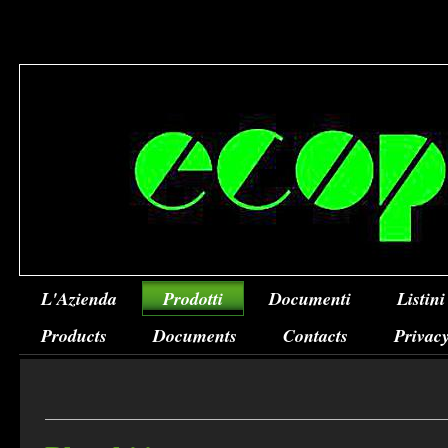
L'Azienda
Prodotti
Documenti
Listini
Products
Documents
Contacts
Privacy