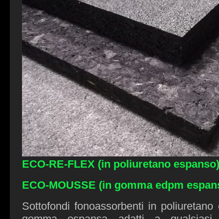
ECO-RE-FLEX (in poliuretano espanso
ECO-MOUSSE (in gomma edpm espan
Sottofondi fonoassorbenti in poliuretano